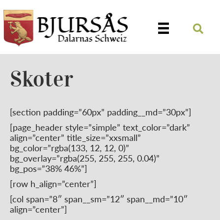
Skoter
[section padding=”60px” padding__md=”30px”]
[page_header style=”simple” text_color=”dark”
align=”center” title_size=”xxsmall”
bg_color=”rgba(133, 12, 12, 0)”
bg_overlay=”rgba(255, 255, 255, 0.04)”
bg_pos=”38% 46%”]
[row h_align=”center”]
[col span=”8″ span__sm=”12″ span__md=”10″
align=”center”]