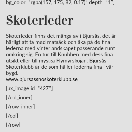
bg_color=”rgba(157, 175, 82, 0.17)” depth=”1″]
Skoterleder
Skoterleder finns det många av i Bjursås, det är
härligt att ta med matsäck och åka på de fina
lederna med vinterlandskapet passerande runt
omkring sig. En tur till Knubben med dess fina
utsikt eller till mysiga Flymyrskojan. Bjursås
Skoterklubb är de som håller lederna fina i vår
bygd.
www.bjursassnoskoterklubb.se
[ux_image id=”427″]
[/col_inner]
[/row_inner]
[/col]
[/row]