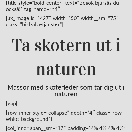
[title style=”bold-center” text=”Besök bjursås du
också!” tag_name=”h4″]
[ux_image id=”427″ width=”50″ width__sm=”75″
class=”bild-alla-tjanster”]
Ta skotern ut i
naturen
Massor med skoterleder som tar dig ut i
naturen
[gap]
[row_inner style=”collapse” depth=”4″ class=”row-
white-background”]
[col_inner span__sm=”12″ padding=”4% 4% 4% 4%”