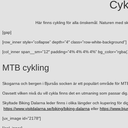
Cyk
Här finns cykling för alla önskemål. Naturen med s
[gap]
[row_inner style=”collapse” depth=”4″ class=”row-white-background”]
[col_inner span__sm=”12″ padding=”4% 4% 4% 4%” bg_color=”rgba(15
MTB cykling
Skogarna och bergen i Bjursås socken är ett populärt område för MTB cy
Oavsett vilken nivå du vill cykla finns det en utmaning som passar dig
Skyltade Biking Dalarna leder finns i olika längder och kupering för di
https://www.visitdalarna.se/biking/biking-dalarna
eller
https://www.bj
[ux_image id=”2178″]