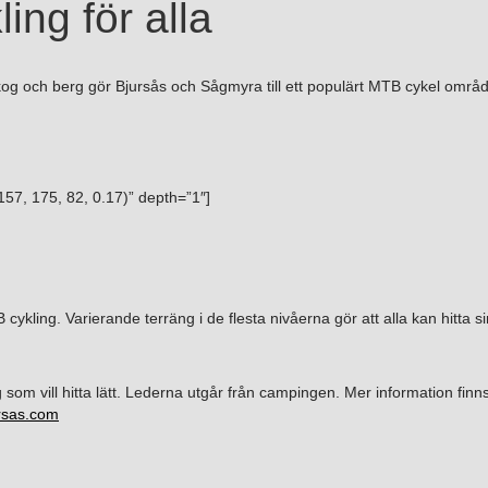
ling för alla
kog och berg gör Bjursås och Sågmyra till ett populärt MTB cykel områ
7, 175, 82, 0.17)” depth=”1″]
kling. Varierande terräng i de flesta nivåerna gör att alla kan hitta si
.
g som vill hitta lätt. Lederna utgår från campingen. Mer information finns
ursas.com