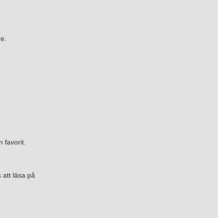
de.
n favorit.
 att läsa på