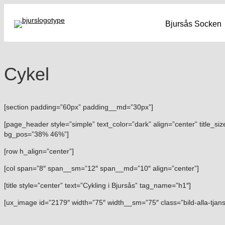
Bjursås Socken
Cykel
[section padding=”60px” padding__md=”30px”]
[page_header style=”simple” text_color=”dark” align=”center” title_si
bg_pos=”38% 46%”]
[row h_align=”center”]
[col span=”8″ span__sm=”12″ span__md=”10″ align=”center”]
[title style=”center” text=”Cykling i Bjursås” tag_name=”h1″]
[ux_image id=”2179″ width=”75″ width__sm=”75″ class=”bild-alla-tjans