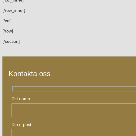
[/col_inner]
[/row_inner]
[/col]
[/row]
[/section]
Kontakta oss
Ditt namn
Din e-post