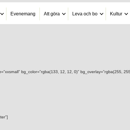
Evenemang
Att göra
Leva och bo
Kultur
ze=”xxsmall” bg_color=”rgba(133, 12, 12, 0)” bg_overlay=”rgba(255, 255
ter”]