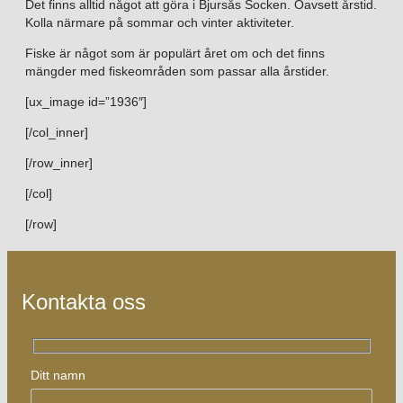
Det finns alltid något att göra i Bjursås Socken. Oavsett årstid.
Kolla närmare på sommar och vinter aktiviteter.
Fiske är något som är populärt året om och det finns
mängder med fiskeområden som passar alla årstider.
[ux_image id=”1936″]
[/col_inner]
[/row_inner]
[/col]
[/row]
Kontakta oss
Ditt namn