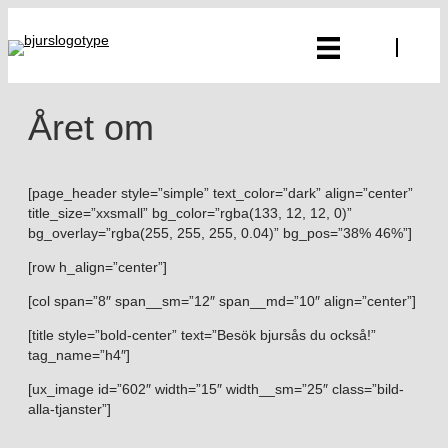
Året om
[page_header style=”simple” text_color=”dark” align=”center”
title_size=”xxsmall” bg_color=”rgba(133, 12, 12, 0)”
bg_overlay=”rgba(255, 255, 255, 0.04)” bg_pos=”38% 46%”]
[row h_align=”center”]
[col span=”8″ span__sm=”12″ span__md=”10″ align=”center”]
[title style=”bold-center” text=”Besök bjursås du också!”
tag_name=”h4″]
[ux_image id=”602″ width=”15″ width__sm=”25″ class=”bild-
alla-tjanster”]