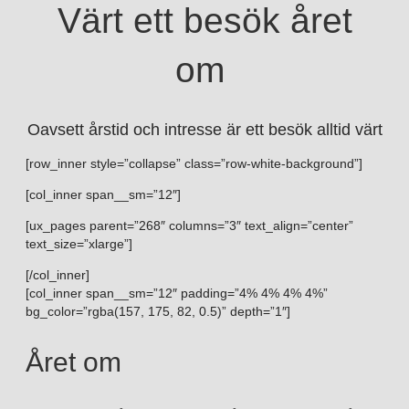
Värt ett besök året
om
Oavsett årstid och intresse är ett besök alltid värt
[row_inner style=”collapse” class=”row-white-background”]
[col_inner span__sm=”12″]
[ux_pages parent=”268″ columns=”3″ text_align=”center”
text_size=”xlarge”]
[/col_inner]
[col_inner span__sm=”12″ padding=”4% 4% 4% 4%”
bg_color=”rgba(157, 175, 82, 0.5)” depth=”1″]
Året om