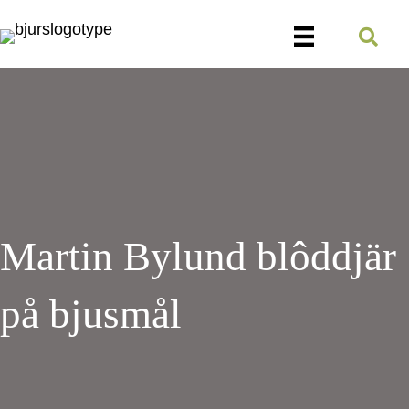
Martin Bylund blôddjär
på bjusmål