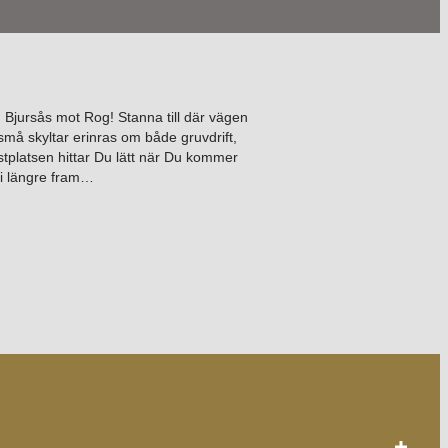
n Bjursås mot Rog! Stanna till där vägen
må skyltar erinras om både gruvdrift,
tplatsen hittar Du lätt när Du kommer
 vi längre fram…