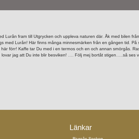
med Lurån fram till Utgrycken och uppleva naturen där. Åk med bilen frå
längs med Lurån! Här finns många minnesmärken från en gången tid. På s
t här förr! Kaffe tar Du med i en termos och en och annan smörgås. Ras
, lovar jag att Du inte blir besviken! …. Följ mej bortåt stigen…..så ses
Länkar
Bjursås Socken