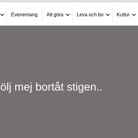
Evenemang
Att göra
Leva och bo
Kultur
ölj mej bortåt stigen..