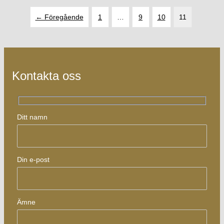
← Föregående
1
…
9
10
11
Kontakta oss
Ditt namn
Din e-post
Ämne