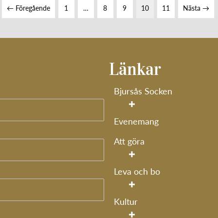
← Föregående
1
…
8
9
10
11
Nästa →
Länkar
Bjursås Socken
Evenemang
Att göra
Leva och bo
Kultur