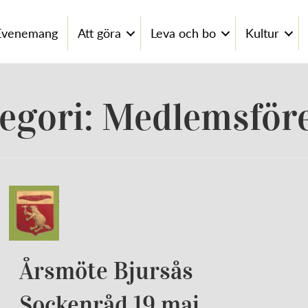
Evenemang
Att göra
Leva och bo
Kultur
egori: Medlemsför
Årsmöte Bjursås
Sockenråd 19 maj