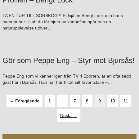
TA EN TUR TILL SÖRSKOG !! Eldsjälen Bengt Lock och hans
mannar ser till att du får njuta av kanonfina spår och en
naturupplevelse utöver…
Gör som Peppe Eng – Styr mot Bjursås!
Peppe Eng som vi känner igen från TV 4 Sporten, är en ofta sedd
gäst här i Bjursås. Han har här hittat sitt favoritställe –…
← Föregående
1
…
7
8
9
10
11
Nästa →